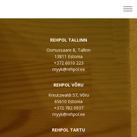
REHPOL TALLINN
Osmussaare 8, Tallinn
13811 Estonia
+372 6010 223
myyk@rehpol.ee
REHPOL VÕRU
Kreutzwaldi 57, Võru
65610 Estonia
+372 782 0937
myyk@rehpol.ee
REHPOL TARTU